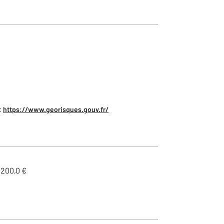
:
https://www.georisques.gouv.fr/
1200,0 €