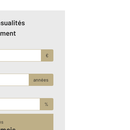
sualités
ement
€
années
%
és
 mois