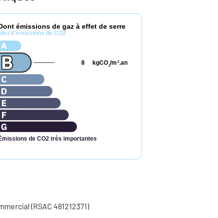
Dont émissions de gaz à effet de serre
peu d'émissions de CO2
8
kgCO
/m
.an
2
2
Émissions de CO2 très importantes
ommercial (RSAC 481212371)