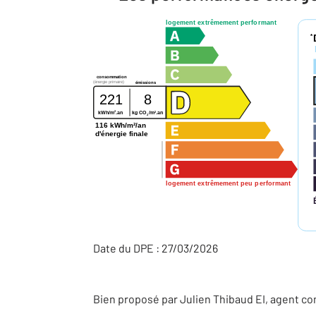
logement extrêmement performant
*
consommation
(énergie primaire)
émissions
221
8
2
2
kWh/m
.an
kg CO
/m
.an
2
116 kWh/m²/an
d'énergie finale
logement extrêmement peu performant
Date du DPE : 27/03/2026
Bien proposé par
Julien
Thibaud
EI
, agent c