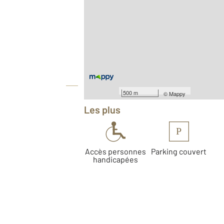
2
Surface totale : 53,3 m
Type d'appartement : F2
Nombre de pièces : 2
[Voir le détail]
Année construction : 1987
Équipements
500 m
©
Mappy
Les plus
P
Accès personnes
Parking couvert
handicapées