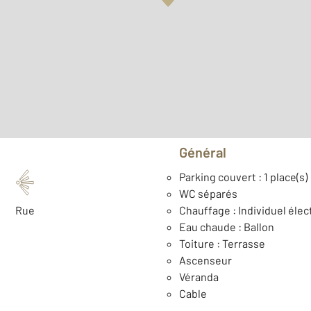
Surface habitable : 45,8 m
Étage : Rez-de-chaussée
Type de construction : Tr
Général
Parking couvert : 1 place(s)
WC séparés
Rue
Chauffage : Individuel élec
Eau chaude : Ballon
Toiture : Terrasse
Ascenseur
Véranda
Cable