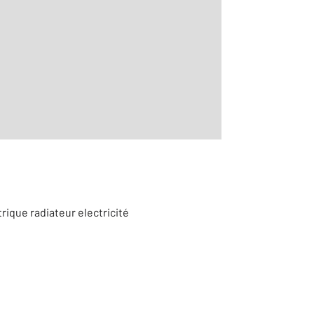
2
aditionnelle
trique radiateur electricité