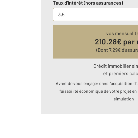
Taux d'intérêt (hors assurances)
vos mensualit
210.28
€ par
(Dont
7.29
€ d’assur
Crédit immobilier si
et premiers calc
Avant de vous engager dans l’acquisition d’u
faisabilité économique de votre projet en 
simulation