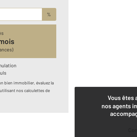
%
és
 mois
ances)
mulation
uls
n bien immobilier, évaluez la
utilisant nos calculettes de
Vous êtes 
nos agents i
accompagn
Co