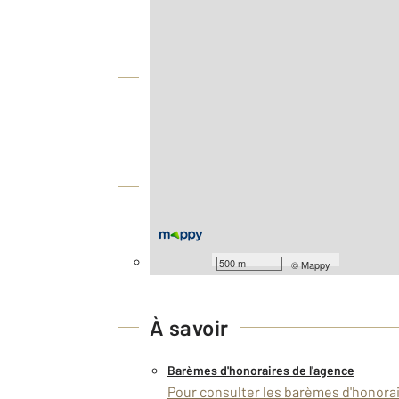
Vue globale
2
Surface totale : 12,9 m
Équipements
Général
Façade : 2,60 m
500 m
©
Mappy
À savoir
Barèmes d'honoraires de l'agence
Pour consulter les barèmes d'honorair