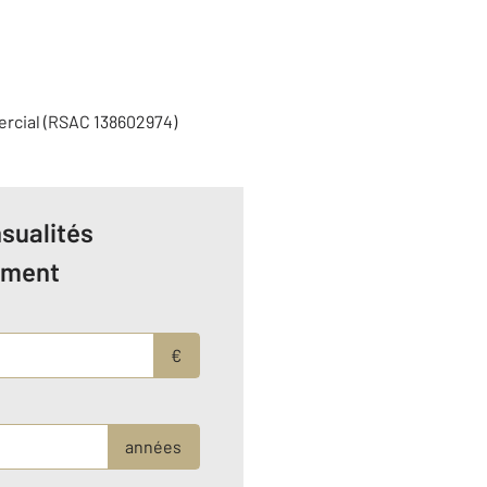
ercial (RSAC 138602974)
sualités
ement
€
années