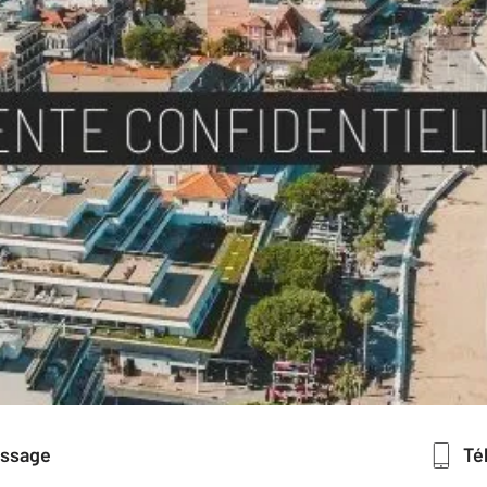
essage
T