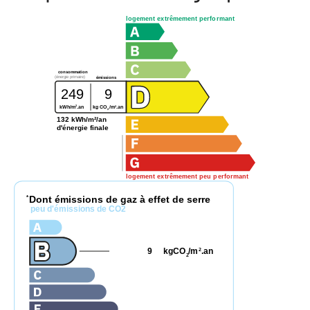
logement extrêmement performant
consommation
(énergie primaire)
émissions
249
9
2
2
kWh/m
.an
kg CO
/m
.an
2
132 kWh/m²/an
d'énergie finale
logement extrêmement peu performant
Dont émissions de gaz à effet de serre
*
peu d'émissions de CO2
9
kgCO
/m
.an
2
2