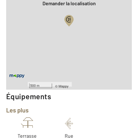
Demander la localisation
Vue globale
2
Surface totale : 108,4 m
2
Surface habitable : 108,4 m
Type d'appartement : T4
Étage : Rez-de-chaussée
Nombre de pièces : 4
[Voir le détail]
Type de construction : semi-Traditionnelle
500 m
©
Mappy
Équipements
Les plus
Terrasse
Rue