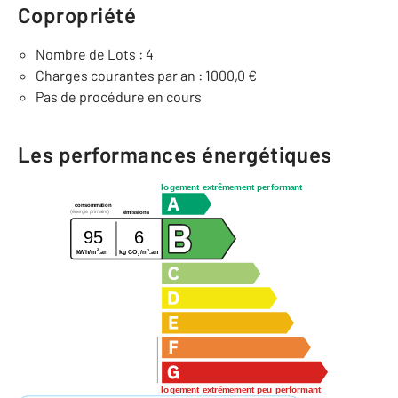
Copropriété
Nombre de Lots : 4
Charges courantes par an : 1000,0 €
Pas de procédure en cours
Les performances énergétiques
logement extrêmement performant
consommation
(énergie primaire)
émissions
95
6
2
2
kWh/m
.an
kg CO
/m
.an
2
logement extrêmement peu performant