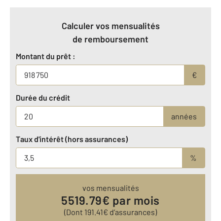
Calculer vos mensualités
de remboursement
Montant du prêt :
€
Durée du crédit
années
Taux d'intérêt (hors assurances)
%
vos mensualités
5519.79
€ par mois
(Dont
191.41
€ d’assurances)