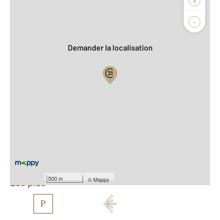
+
Agence
Biens vendus
-
Demander la localisation
Vue globale
2
Surface totale : 104,0 m
2
Surface habitable : 89,8 m
Nombre de pièces : 5
[Voir le détail]
Équipements
500 m
©
Mappy
Les plus
P