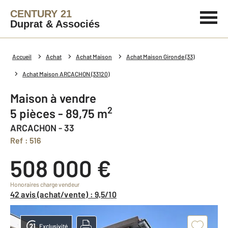
CENTURY 21
Duprat & Associés
Accueil
Achat
Achat Maison
Achat Maison Gironde (33)
Achat Maison ARCACHON (33120)
Maison à vendre
2
5 pièces - 89,75 m
ARCACHON - 33
Ref : 516
508 000 €
Honoraires charge vendeur
42 avis (achat/vente) : 9,5/10
Exclusivité