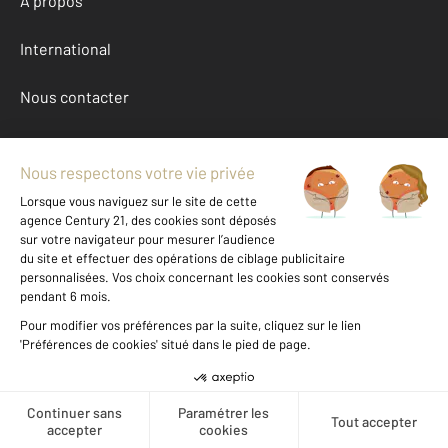
À propos
International
Nous contacter
Mentions légales & CGU et Barèmes d'honoraires
Données personnelles
Gestionnaire des cookies
Achat maison autour de ARCACHON (33120)
Autres maisons a vendre à ARCACHON (33120)
Location Gironde (33)
Message
Téléphoner