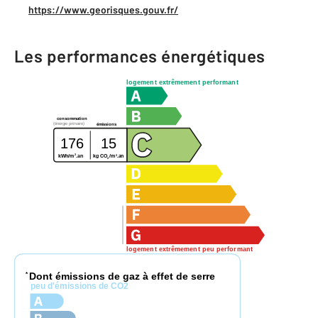
https://www.georisques.gouv.fr/
Les performances énergétiques
logement extrêmement performant
consommation
(énergie primaire)
émissions
176
15
2
2
kg CO
/m
.an
kWh/m
.an
2
logement extrêmement peu performant
Dont émissions de gaz à effet de serre
*
peu d'émissions de CO2