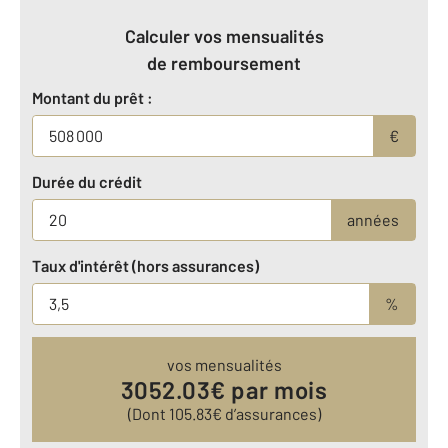
Calculer vos mensualités
de remboursement
Montant du prêt :
€
Durée du crédit
années
Taux d'intérêt (hors assurances)
%
vos mensualités
3052.03
€ par mois
(Dont
105.83
€ d’assurances)