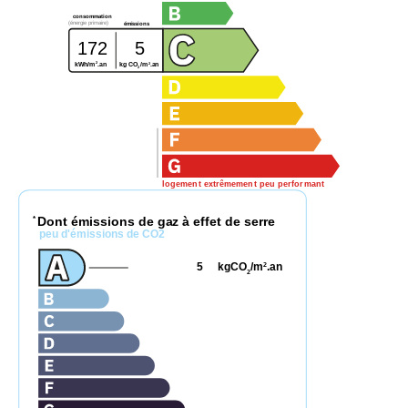
consommation
(énergie primaire)
émissions
172
5
2
2
kg CO
/m
.an
kWh/m
.an
2
logement extrêmement peu performant
Dont émissions de gaz à effet de serre
*
peu d'émissions de CO2
5
kgCO
/m
.an
2
2