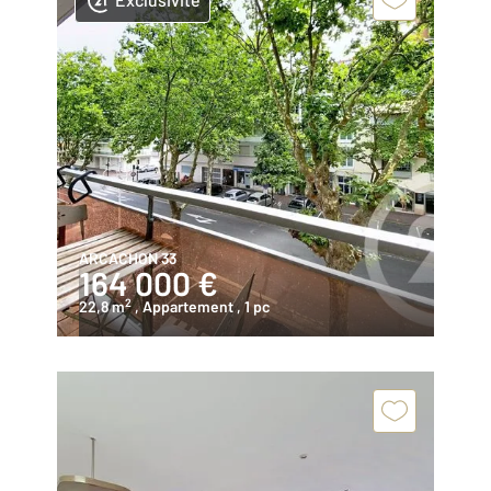
ARCACHON 33
164 000 €
2
22,8 m
, Appartement
, 1 pc