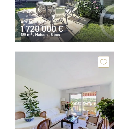
ARCACHON 33
1 720 000 €
2
185 m
, Maison
, 8 pcs