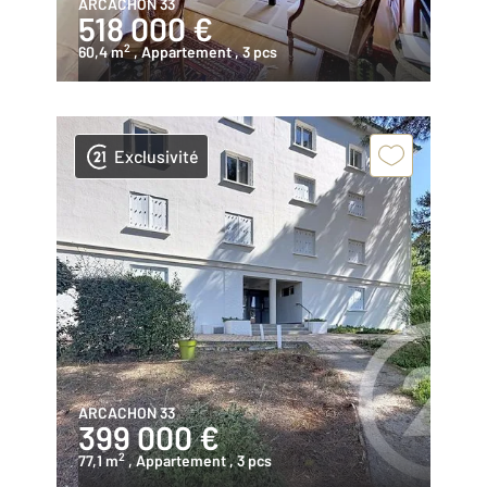
ARCACHON 33
518 000 €
2
60,4 m
, Appartement
, 3 pcs
Exclusivité
ARCACHON 33
399 000 €
2
77,1 m
, Appartement
, 3 pcs