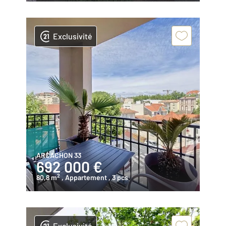
Exclusivité
ARCACHON 33
692 000 €
2
80,8 m
, Appartement
, 3 pcs
Exclusivité