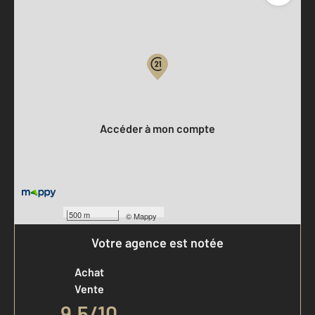
Parlons de vous, parlons biens
Votre compte :
Accéder à mon compte
500 m
©
Mappy
Votre agence est notée
Achat
Vente
9,5
/
10