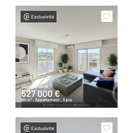
Exclusivité
ARCACHON 33
527 000 €
2
60 m
, Appartement
, 3 pcs
Exclusivité